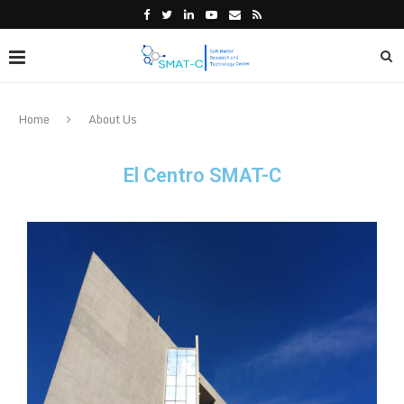
Home
About Us
El Centro SMAT-C